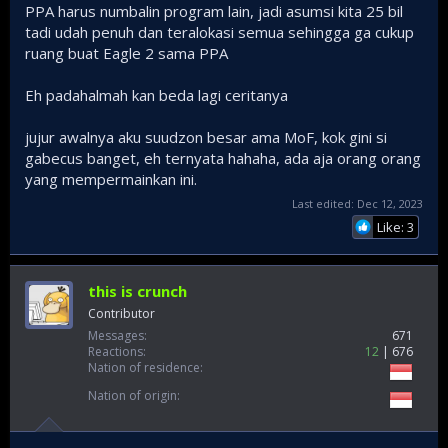
PPA harus numbalin program lain, jadi asumsi kita 25 bil
jarak sedang
tadi udah penuh dan teralokasi semua sehingga ga cukup
Pada tahun anggaran 2022, Menteri Keuangan kembali
ruang buat Eagle 2 sama PPA
menerbitkan PSP sebanyak tiga kali dan hal ini merupakan
suatu rekor tersendiri. PSP pertama pada tahun ini hanya
Eh padahalmah kan beda lagi ceritanya
bernilai US$ 805 juta yang mayoritas diperuntukkan bagi
program refurbishment sejumlah kapal perang TNI
jujur awalnya aku suudzon besar ama MoF, kok gini si
Angkatan Laut yang akan dilaksanakan di dalam negeri.
gabecus banget, eh ternyata hahaha, ada aja orang orang
Penerbitan PSP kedua sejumlah US$ 4,4 miliar menjadi
lebih menarik karena di dalamnya terdapat pembiayaan
yang mempermainkan ini.
lanjutan untuk pesawat tempur Rafale.
Last edited:
Dec 12, 2023
Like: 3
Sedangkan pada penerbitan PSP ketiga sebesar US$ 1,5
miliar, program yang menonjol adalah akuisisi MALE UAV
beserta amunisinya dari Turki untuk TNI Angkatan Darat,
TNI Angkatan Laut dan TNI Angkatan Udara, selain
this is crunch
pembelian CN235 dan N219 untuk TNI Angkatan Darat.
Contributor
Messages
671
Tidak semua kegiatan dalam DRPPLN/DKK 2021 yang
Reactions
12
676
diajukan oleh Kementerian PPN/Bappenas dapat dipenuhi
Nation of residence
oleh Menteri Keuangan lewat penerbitan PSP 2021.
Nation of origin
Namun, sebagian kegiatan DRPPLN/DKK 2021 diakomodasi
oleh Menteri Keuangan pada penerbitan dua PSP pertama
pada tahun anggaran 2022. Total terdapat US$ 340,4 juta