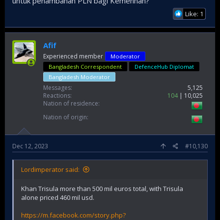
untuk penambahan PLN bagi Kemenhan?
Like: 1
Afif
Experienced member
Moderator
Bangladesh Correspondent
DefenceHub Diplomat
Bangladesh Moderator
Messages
5,125
Reactions
104
10,025
Nation of residence
Nation of origin
Dec 12, 2023
#10,130
Lordimperator said:
Khan Trisula more than 500 mil euros total, with Trisula
alone priced 460 mil usd.
https://m.facebook.com/story.php?