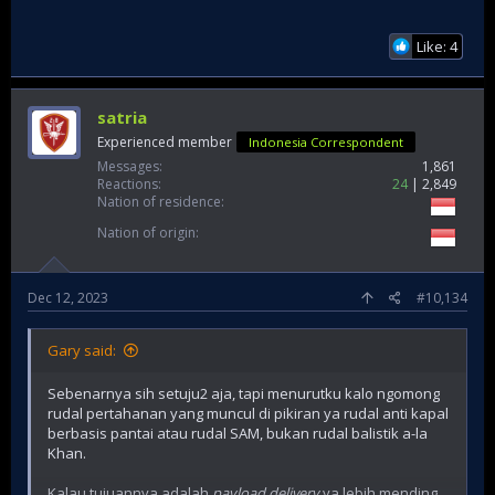
Like: 4
satria
Experienced member
Indonesia Correspondent
Messages
1,861
Reactions
24
2,849
Nation of residence
Nation of origin
Dec 12, 2023
#10,134
Gary said:
Sebenarnya sih setuju2 aja, tapi menurutku kalo ngomong
rudal pertahanan yang muncul di pikiran ya rudal anti kapal
berbasis pantai atau rudal SAM, bukan rudal balistik a-la
Khan.
Kalau tujuannya adalah
payload delivery
ya lebih mending