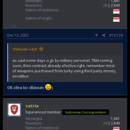
Messages
1,861
Reactions
24
2,849
Nation of residence
Nation of origin
Dec 12, 2023
#10,124
chibiyabi said:
as said some days a go by military personel, TBM coming
soon, then contract already efective right. remember most
of weapons purchased from turky using third party money,
excalibur.
08 idea ko dilawan
)
satria
Experienced member
Indonesia Correspondent
Messages
1,861
Reactions
24
2,849
Nation of residence