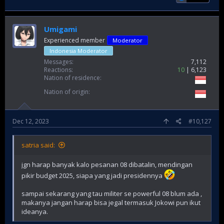
Umigami
Experienced member
Moderator
Indonesia Moderator
Messages
7,112
Reactions
10
6,123
Nation of residence
Nation of origin
Dec 12, 2023
#10,127
satria said:
jgn harap banyak kalo pesanan 08 dibatalin, mendingan
pikir budget 2025, siapa yang jadi presidennya
sampai sekarang yang tau militer se powerful 08 blum ada ,
makanya jangan harap bisa jegal termasuk Jokowi pun ikut
ideanya.