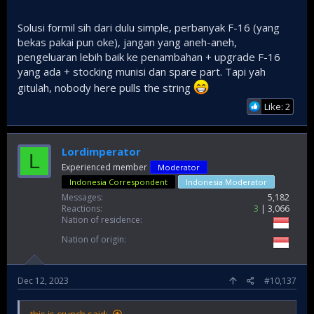
Solusi formil sih dari dulu simple, perbanyak F-16 (yang
bekas pakai pun oke), jangan yang aneh-aneh,
pengeluaran lebih baik ke penambahan + upgrade F-16
yang ada + stocking munisi dan spare part. Tapi yah
gitulah, nobody here pulls the string
Like: 2
Lordimperator
L
Experienced member
Moderator
Indonesia Correspondent
Indonesia Moderator
Messages
5,182
Reactions
3
3,066
Nation of residence
Nation of origin
Dec 12, 2023
#10,137