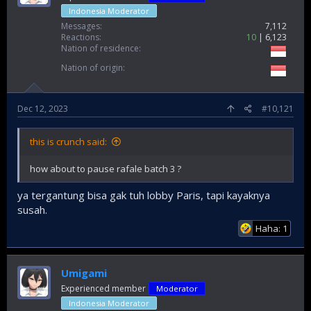
Indonesia Moderator
Messages
7,112
Reactions
10
6,123
Nation of residence
Nation of origin
Dec 12, 2023
#10,121
this is crunch said:
how about to pause rafale batch 3 ?
ya tergantung bisa gak tuh lobby Paris, tapi kayaknya
susah.
Haha: 1
Umigami
Experienced member
Moderator
Indonesia Moderator