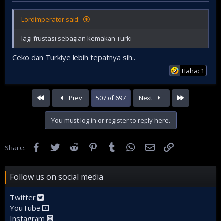
PPN/Kepala Bappenas dan Menteri Keuangan, maka total
alokasi PLN 2024-2024 akan menjadi US$ 25,7 miliar.
Lordimperator said:
Pertanyaannya adalah apakah masih tersedia ruang fiskal
untuk penambahan PLN bagi Kemenhan?
lagi frustasi sebagian kemakan Turki
Ceko dan Turkiye lebih tepatnya sih..
Haha: 1
First
Last
Prev
507 of 697
Next
You must log in or register to reply here.
Facebook
Twitter
Reddit
Pinterest
Tumblr
WhatsApp
Email
Link
Share:
Follow us on social media
Twitter
YouTube
Instagram