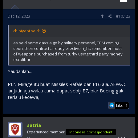
Dec 12, 2023
#10,123
chibiyabi said:
as said some days a go by military personel, TBM coming
soon, then contract already efective right. remember most
of weapons purchased from turky using third party money,
excalibur.
Yaudahlah...
PLN Mirage itu buat Missiles Rafale dan F16 aja. AEW&C
lanjutin aja walau cuma dapat sebiji E7, biar Boeing gak
terlalu kecewa,
Like: 1
satria
Experienced member
Indonesia Correspondent