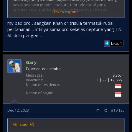
pakai pesawat (model apapun), tapi kalo rudal yang
orientasi-nya lebih ke defensif ya kayaknya Khan ga
Click to expand...
masuk konsiderasi karena rudal balistik apapun lebih
masuk kategori senjata offensif .
my bad bro , sangkain Khan or trisula termasuk rudal
pertahanan ... intinya sama bro sekelas neptune yang TNI
Rudal pertahanan yang muncul di pikiran ya kayak gini :
AL dulu pengen ...
Like: 1
atau ini
Gary
Experienced member
Messages
8,365
Reactions
1
22
12,886
Nation of residence
Nation of origin
Dec 12, 2023
#10,135
Afif said: