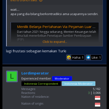
this is crunch said:
wait....
apa yang dia bilang berkontradiksi ama ucapannya sendiri.
Menilik Belanja Pertahanan Via Pinjaman Luar Negeri Tahun Ini
Dari tahun 2021 hingga sekarang, Menteri Keuangan telah
lima kali menerbitkan Penetapan Sumber Pembiayaan
(PSP).
Click to expand...
www.cnbcindonesia.com
lagi frustasi sebagian kemakan Turki
Pada Minimum Essential Force (MEF) tahap ketiga yakni
Haha: 1
Like: 1
periode 2020-2024, pemerintah mengalokasikan Pinjaman
Luar Negeri (PLN) senilai US$ 20,7 miliar untuk modernisasi
kekuatan pertahanan yang dilaksanakan oleh
Lordimperator
L
Kementerian Pertahanan. Alokasi tersebut meningkat
Experienced member
Moderator
hampir tiga kali lipat dari alokasi PLN pada MEF tahap kedua
pada kerangka waktu 2015-2019 yang hanya sebesar US$
Indonesia Correspondent
Indonesia Moderator
7,7 miliar.
Messages
5,182
Reactions
3
3,066
Pada tahun 2021, PSP terbit dua kali, yaitu pertama sebesar
Nation of residence
US$ 5,8 miliar dan kedua senilai US$ 1,8 miliar. Dengan
Nation of origin
terbitnya PSP 2021, khususnya PSP pertama, Kemenhan