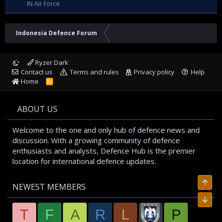
IN Air Force
Indonesia Defence Forum
Ryzer Dark
Contact us
Terms and rules
Privacy policy
Help
Home
R
S
S
ABOUT US
Welcome to the one and only hub of defence news and
discussion. With a growing community of defence
enthusiasts and analysts, Defence Hub is the premier
location for international defence updates.
Top
NEWEST MEMBERS
Bott
T
F
A
R
L
P