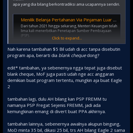
apa yang dia bilang berkontradiksi ama ucapannya sendiri.
Menilik Belanja Pertahanan Via Pinjaman Luar Negeri Tahun Ini
Dari tahun 2021 hingga sekarang, Menteri Keuangan telah
lima kali menerbitkan Penetapan Sumber Pembiayaan
(PSP).
Click to expand...
www.cnbcindonesia.com
Nah karena tambahan $5 Bil udah di acc tanpa disebutin
program apa, berarti dia
blank cheque
dong?
Pada Minimum Essential Force (MEF) tahap ketiga yakni
periode 2020-2024, pemerintah mengalokasikan Pinjaman
edit* tambahan, ya sebenernya ngga tepat juga disebut
Luar Negeri (PLN) senilai US$ 20,7 miliar untuk modernisasi
kekuatan pertahanan yang dilaksanakan oleh
blank cheque, MoF juga pasti udah nge acc anggaran
Kementerian Pertahanan. Alokasi tersebut meningkat
demikian buat program tertentu, mungkin aja buat Eagle
hampir tiga kali lipat dari alokasi PLN pada MEF tahap kedua
2
pada kerangka waktu 2015-2019 yang hanya sebesar US$
7,7 miliar.
tambahan lagi, dulu AH bilang kan PSP FREMM tu
namanya PSP Fregat Sejenis FREMM, jadi ada
Pada tahun 2021, PSP terbit dua kali, yaitu pertama sebesar
US$ 5,8 miliar dan kedua senilai US$ 1,8 miliar. Dengan
kemungkinan emang di divert buat PPA akhirnya.
terbitnya PSP 2021, khususnya PSP pertama, Kemenhan
dapat mewujudkan kontrak akuisisi penting seperti jet
tambahan lainnya, sebenernya awalnya akupun bingung,
tempur Rafale, pesawat angkut A400M, radar Ground
MoD minta 35 bil, dikasi 25 bil, trs AH bilang Eagle 2 sama
Control Interceptor GM403 dan rudal pertahanan udara