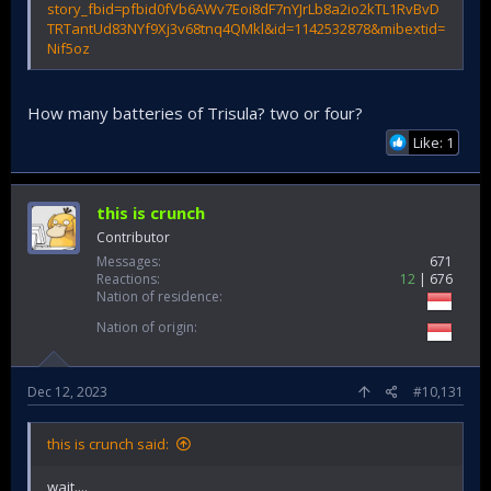
story_fbid=pfbid0fVb6AWv7Eoi8dF7nYJrLb8a2io2kTL1RvBvD
TRTantUd83NYf9Xj3v68tnq4QMkl&id=1142532878&mibextid=
Nif5oz
How many batteries of Trisula? two or four?
Like: 1
this is crunch
Contributor
Messages
671
Reactions
12
676
Nation of residence
Nation of origin
Dec 12, 2023
#10,131
this is crunch said:
wait....