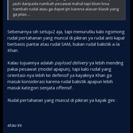
jauh daripada nambah pesawat mahal tapi blum bisa
untuk penambahan PLN bagi Kemenhan?
nambah rudal atau ga dapet ijin karena alasan klasik yang
ga jelas ...
Sebenarnya sih setuju2 aja, tapi menurutku kalo ngomong
rudal pertahanan yang muncul di pikiran ya rudal anti kapal
berbasis pantai atau rudal SAM, bukan rudal balistik a-la
Khan.
Kalau tujuannya adalah
payload delivery
ya lebih mending
pakai pesawat (model apapun), tapi kalo rudal yang
orientasi-nya lebih ke defensif ya kayaknya Khan ga
masuk konsiderasi karena rudal balistik apapun lebih
masuk kategori senjata offensif .
Rudal pertahanan yang muncul di pikiran ya kayak gini :
atau ini