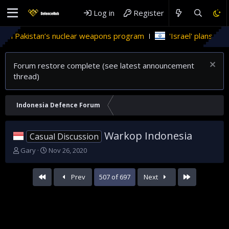
Log in
Register
’s nuclear weapons program
'Israel' plans domestic stealth 
Forum restore complete (see latest announcement
thread)
Indonesia Defence Forum
Warkop Indonesia
Casual Discussion
T
S
Gary
Nov 26, 2020
h
t
r
a
First
Last
Prev
507 of 697
Next
e
r
a
t
d
d
s
a
t
t
a
e