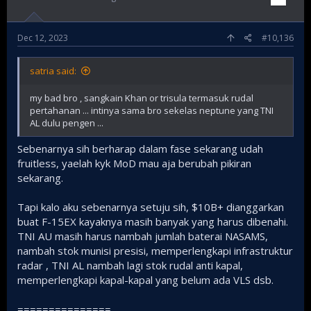
Dec 12, 2023
#10,136
satria said:
my bad bro , sangkain Khan or trisula termasuk rudal
pertahanan ... intinya sama bro sekelas neptune yang TNI
AL dulu pengen ...
Sebenarnya sih berharap dalam fase sekarang udah
fruitless, yaelah kyk MoD mau aja berubah pikiran
sekarang.
Tapi kalo aku sebenarnya setuju sih, $10B+ dianggarkan
buat F-15EX kayaknya masih banyak yang harus dibenahi.
TNI AU masih harus nambah jumlah baterai NASAMS,
nambah stok munisi presisi, memperlengkapi infrastruktur
radar , TNI AL nambah lagi stok rudal anti kapal,
memperlengkapi kapal-kapal yang belum ada VLS dsb.
===============