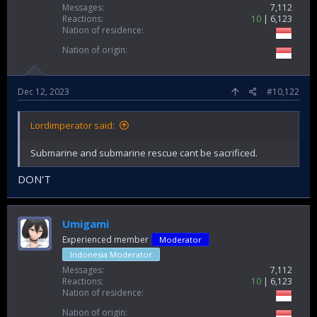
Messages
7,112
Reactions
10
6,123
Nation of residence
Nation of origin
Dec 12, 2023
#10,122
Lordimperator said:
Submarine and submarine rescue cant be sacrificed.
DON'T
Umigami
Experienced member
Moderator
Indonesia Moderator
Messages
7,112
Reactions
10
6,123
Nation of residence
Nation of origin