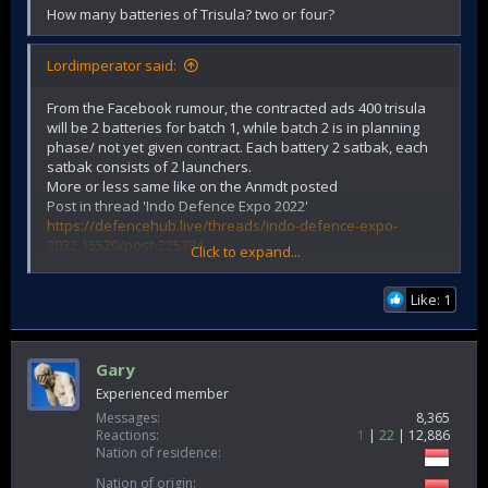
How many batteries of Trisula? two or four?
Lordimperator said:
From the Facebook rumour, the contracted ads 400 trisula
will be 2 batteries for batch 1, while batch 2 is in planning
phase/ not yet given contract. Each battery 2 satbak, each
satbak consists of 2 launchers.
More or less same like on the Anmdt posted
Post in thread 'Indo Defence Expo 2022'
https://defencehub.live/threads/indo-defence-expo-
2022.15520/post-225384
Click to expand...
Source
Like: 1
https://m.facebook.com/story.php?
story_fbid=pfbid02S49hzhPqBX8nNnVUXUMS5odJ6kyJi5fKjd
oDX7yBDckXEcKqSoat6GSZoVBV38EAl&id=1142532878&sfns
n=wiwspmo&mibextid=RUbZ1f
Gary
Experienced member
Not bad lah for starter, hopefully there will be repeat order.
Messages
8,365
Reactions
1
22
12,886
Nation of residence
Nation of origin