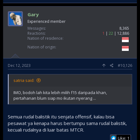
Gary
Experienced member
Messages
8,365
Reactions
1
22
12,886
Nation of residence
Nation of origin
Dec 12, 2023
#10,126
satria said:
IMO, bodoh lah kita lebih milih f15 daripada khan,
pertahanan blum siap mo ikutan nyerang ...
Semua rudal balistik itu senjata offensif, kalau bisa
pesawat ya kenapa harus bertumpu sama rudal balistik,
kecuali rudalnya di luar batas MTCR.
Like: 1