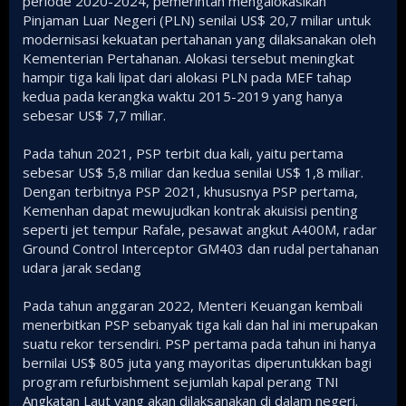
periode 2020-2024, pemerintah mengalokasikan
Pinjaman Luar Negeri (PLN) senilai US$ 20,7 miliar untuk
modernisasi kekuatan pertahanan yang dilaksanakan oleh
Kementerian Pertahanan. Alokasi tersebut meningkat
hampir tiga kali lipat dari alokasi PLN pada MEF tahap
kedua pada kerangka waktu 2015-2019 yang hanya
sebesar US$ 7,7 miliar.
Pada tahun 2021, PSP terbit dua kali, yaitu pertama
sebesar US$ 5,8 miliar dan kedua senilai US$ 1,8 miliar.
Dengan terbitnya PSP 2021, khususnya PSP pertama,
Kemenhan dapat mewujudkan kontrak akuisisi penting
seperti jet tempur Rafale, pesawat angkut A400M, radar
Ground Control Interceptor GM403 dan rudal pertahanan
udara jarak sedang
Pada tahun anggaran 2022, Menteri Keuangan kembali
menerbitkan PSP sebanyak tiga kali dan hal ini merupakan
suatu rekor tersendiri. PSP pertama pada tahun ini hanya
bernilai US$ 805 juta yang mayoritas diperuntukkan bagi
program refurbishment sejumlah kapal perang TNI
Angkatan Laut yang akan dilaksanakan di dalam negeri.